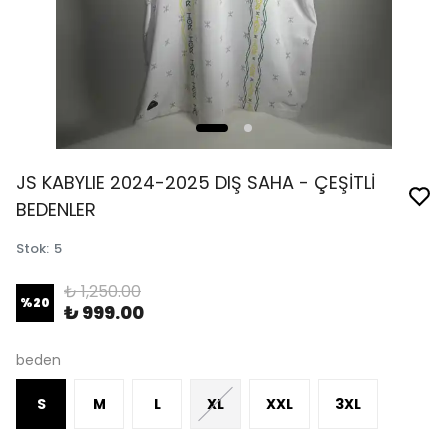
JS KABYLIE 2024-2025 DIŞ SAHA - ÇEŞİTLİ
BEDENLER
Stok
:
5
₺ 1,250.00
%
20
₺ 999.00
beden
S
M
L
XL
XXL
3XL