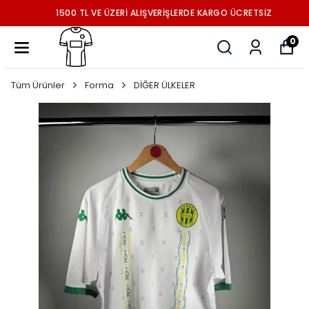
1500 TL VE ÜZERİ ALIŞVERİŞLERDE KARGO ÜCRETSİZ
0
Tüm Ürünler
Forma
DİĞER ÜLKELER