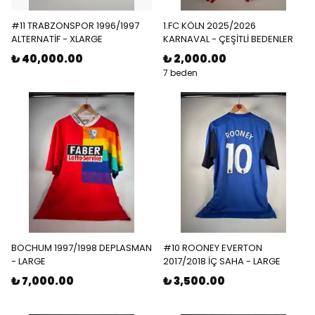
#11 TRABZONSPOR 1996/1997
1.FC KÖLN 2025/2026
ALTERNATİF - XLARGE
KARNAVAL - ÇEŞİTLİ BEDENLER
₺ 40,000.00
₺ 2,000.00
7 beden
BOCHUM 1997/1998 DEPLASMAN
#10 ROONEY EVERTON
- LARGE
2017/2018 İÇ SAHA - LARGE
₺ 7,000.00
₺ 3,500.00