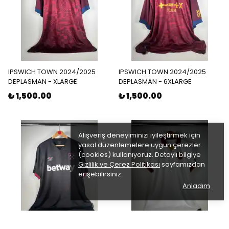
IPSWICH TOWN 2024/2025
IPSWICH TOWN 2024/2025
DEPLASMAN - XLARGE
DEPLASMAN - 6XLARGE
₺ 1,500.00
₺ 1,500.00
Alışveriş deneyiminizi iyileştirmek için
yasal düzenlemelere uygun çerezler
(cookies) kullanıyoruz. Detaylı bilgiye
Gizlilik ve Çerez Politikası
sayfamızdan
erişebilirsiniz.
Anladım