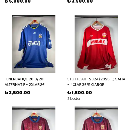
₺ 5,000.00
₺ 3,500.00
FENERBAHÇE 2010/2011
STUTTGART 2024/2025 İÇ SAHA
ALTERNATİF - 2XLARGE
- 4XLARGE/5XLARGE
₺ 3,500.00
₺ 1,500.00
2 beden