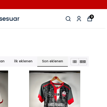
sesuar
0
lan
İlk eklenen
Son eklenen