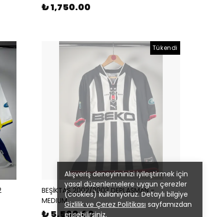
₺ 1,750.00
Tükendi
Alışveriş deneyiminizi iyileştirmek için
yasal düzenlemelere uygun çerezler
2
BEŞİKTAŞ 2002/2003 DEPLASMAN -
(cookies) kullanıyoruz. Detaylı bilgiye
MEDIUM
Gizlilik ve Çerez Politikası
sayfamızdan
₺ 5,500.00
erişebilirsiniz.