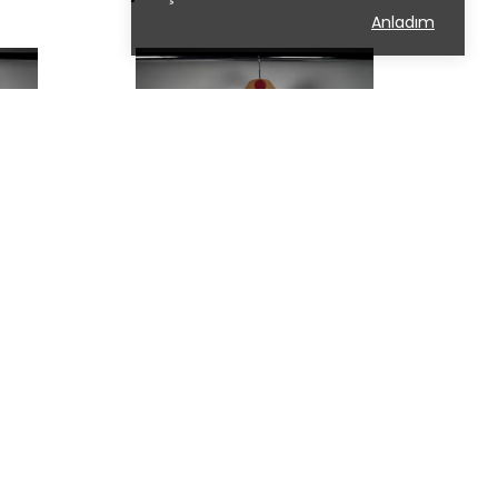
Anladım
ASMAN -
GALATASARAY 2008/2009 DEPLASMAN -
MEDIUM
₺ 4,000.00