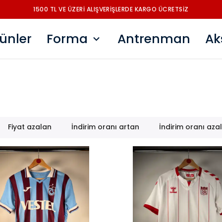
1500 TL VE ÜZERİ ALIŞVERİŞLERDE KARGO ÜCRETSİZ
ünler
Forma
Antrenman
Ak
Fiyat azalan
İndirim oranı artan
İndirim oranı aza