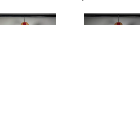
 MANİSASPOR 2011/2012 İÇ SAHA
GALATASARAY 2001/2002 DEPL
XSMALL
0.00
₺ 5,000.00