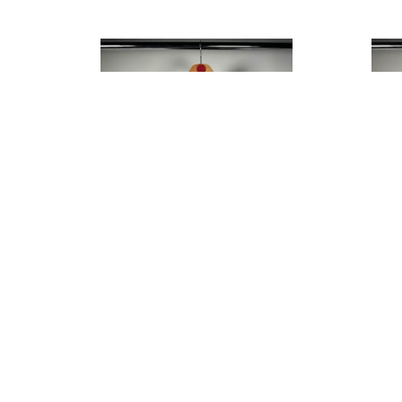
BEŞİKTAŞ 2013/2014 ALTERNATİF - LARGE
#24 FATİH
- MEDIUM
₺ 3,000.00
₺ 2,50