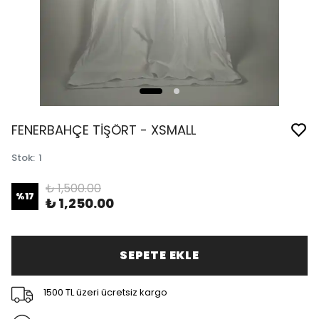
FENERBAHÇE TİŞÖRT - XSMALL
Stok
:
1
₺ 1,500.00
%
17
₺ 1,250.00
SEPETE EKLE
1500 TL üzeri ücretsiz kargo