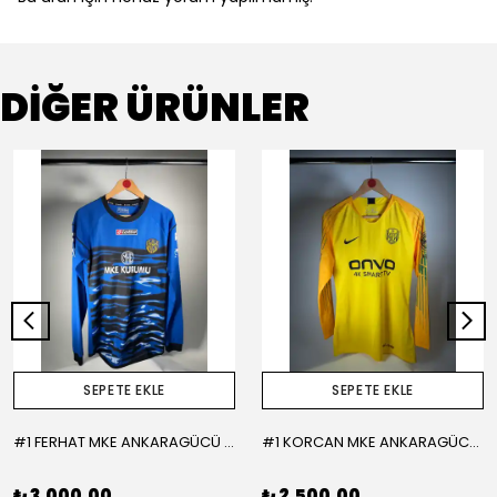
Bu ürün için henüz yorum yapılmamış.
DİĞER ÜRÜNLER
SEPETE EKLE
SEPETE EKLE
#1 FERHAT MKE ANKARAGÜCÜ 2015-2016 KALECİ - LARGE
#1 KORCAN MKE ANKARAGÜCÜ 2019-2020 KALECİ - MEDIUM