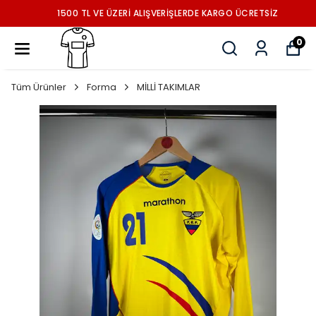
1500 TL VE ÜZERİ ALIŞVERİŞLERDE KARGO ÜCRETSİZ
0
Tüm Ürünler
Forma
MİLLİ TAKIMLAR