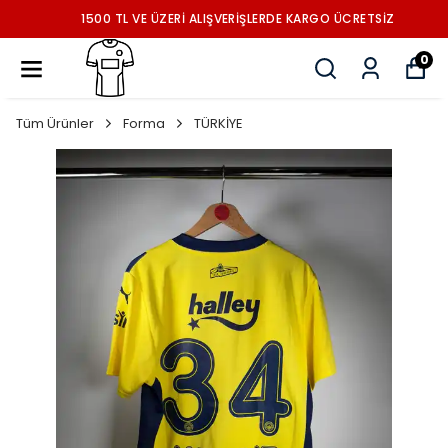
1500 TL VE ÜZERİ ALIŞVERİŞLERDE KARGO ÜCRETSİZ
0
Tüm Ürünler
Forma
TÜRKİYE