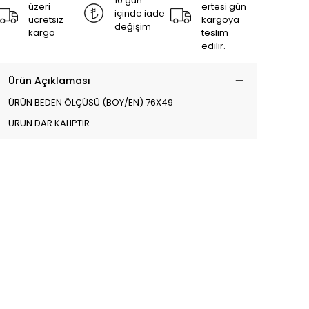
10 gün
üzeri
ertesi gün
içinde iade
ücretsiz
kargoya
değişim
kargo
teslim
edilir.
Ürün Açıklaması
ÜRÜN BEDEN ÖLÇÜSÜ (BOY/EN) 76X49
ÜRÜN DAR KALIPTIR.