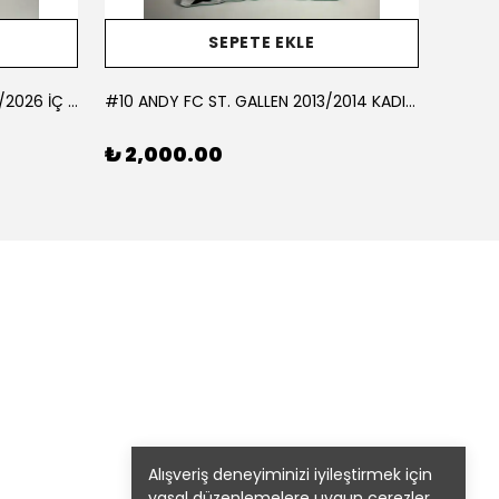
SEPETE EKLE
#10 AKÇAGÜN BUCASPOR 2025/2026 İÇ SAHA - LARGE
#10 ANDY FC ST. GALLEN 2013/2014 KADIN FUTBOL TAKIMI İÇ SAHA - LARGE
#10 BE
₺ 2,000.00
₺ 1,
Alışveriş deneyiminizi iyileştirmek için
yasal düzenlemelere uygun çerezler