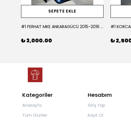
SEPETE EKLE
L
#1 FERHAT MKE ANKARAGÜCÜ 2015-2016 KALECİ - LARGE
₺ 3,000.00
₺ 2,50
Kategoriler
Hesabım
Anasayfa
Giriş Yap
Tüm Ürünler
Kayıt Ol