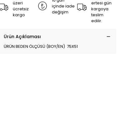
10 gün
üzeri
ertesi gün
içinde iade
ücretsiz
kargoya
değişim
kargo
teslim
edilir.
Ürün Açıklaması
ÜRÜN BEDEN ÖLÇÜSÜ (BOY/EN) 75X51