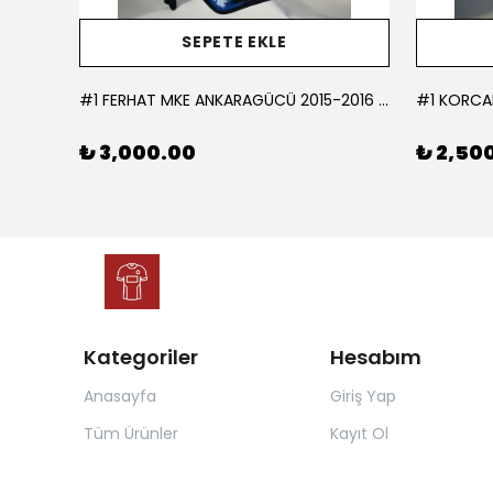
SEPETE EKLE
L
#1 FERHAT MKE ANKARAGÜCÜ 2015-2016 KALECİ - LARGE
₺ 3,000.00
₺ 2,50
Kategoriler
Hesabım
Anasayfa
Giriş Yap
Tüm Ürünler
Kayıt Ol