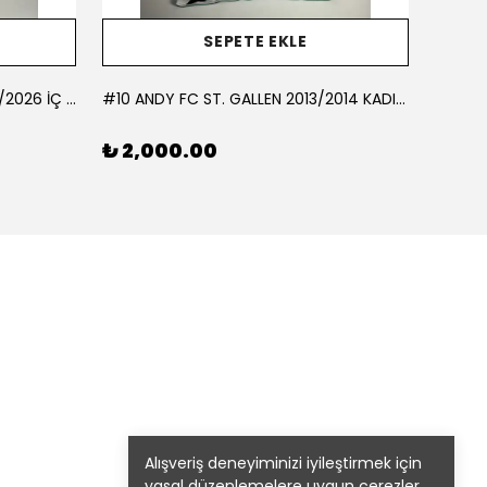
SEPETE EKLE
#10 AKÇAGÜN BUCASPOR 2025/2026 İÇ SAHA - LARGE
#10 ANDY FC ST. GALLEN 2013/2014 KADIN FUTBOL TAKIMI İÇ SAHA - LARGE
#10 BE
₺ 2,000.00
₺ 1,
Alışveriş deneyiminizi iyileştirmek için
yasal düzenlemelere uygun çerezler