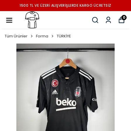
1500 TL VE ÜZERİ ALIŞVERİŞLERDE KARGO ÜCRETSİZ
0
Tüm Ürünler
Forma
TÜRKİYE