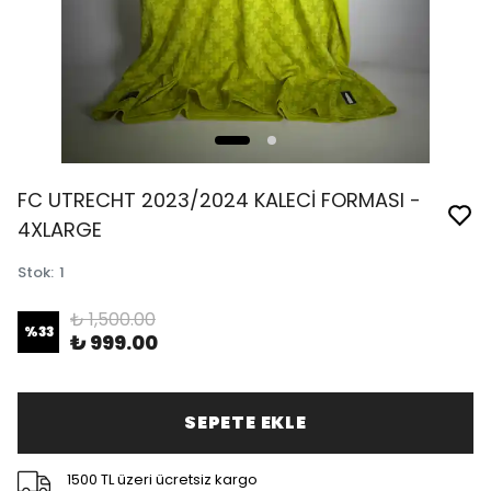
FC UTRECHT 2023/2024 KALECİ FORMASI -
4XLARGE
Stok
:
1
₺ 1,500.00
%
33
₺ 999.00
SEPETE EKLE
1500 TL üzeri ücretsiz kargo