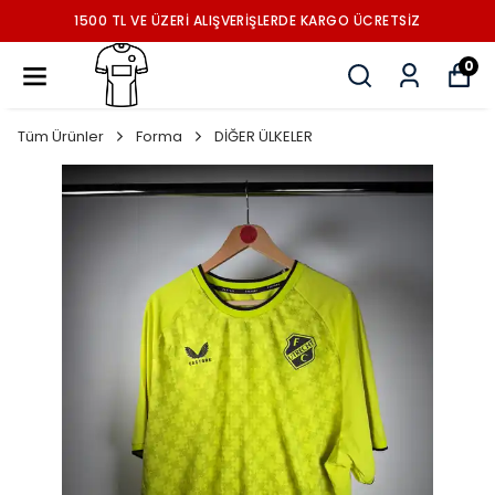
1500 TL VE ÜZERİ ALIŞVERİŞLERDE KARGO ÜCRETSİZ
0
Tüm Ürünler
Forma
DİĞER ÜLKELER