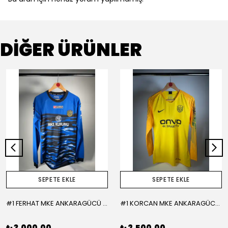
Bu ürün için henüz yorum yapılmamış.
DİĞER ÜRÜNLER
SEPETE EKLE
SEPETE EKLE
#1 FERHAT MKE ANKARAGÜCÜ 2015-2016 KALECİ - LARGE
#1 KORCAN MKE ANKARAGÜCÜ 2019-2020 KALECİ - MEDIUM