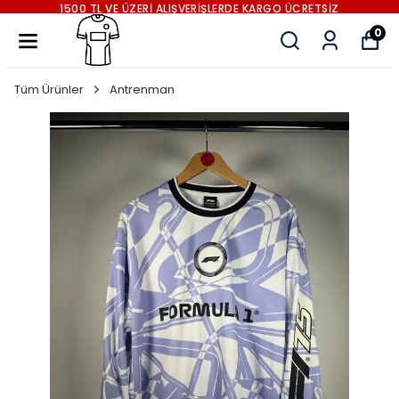
ERDE KARGO ÜCRETSİZ
1500 TL VE ÜZERİ ALIŞVERİŞL
0
Tüm Ürünler
Antrenman