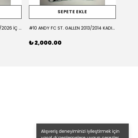
SEPETE EKLE
#10 AKÇAGÜN BUCASPOR 2025/2026 İÇ SAHA - LARGE
#10 ANDY FC ST. GALLEN 2013/2014 KADIN FUTBOL TAKIMI İÇ SAHA - LARGE
#10 BE
₺ 2,000.00
₺ 1,
Alışveriş deneyiminizi iyileştirmek için
yasal düzenlemelere uygun çerezler