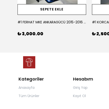
SEPETE EKLE
L
#1 FERHAT MKE ANKARAGÜCÜ 2015-2016 KALECİ - LARGE
₺ 3,000.00
₺ 2,50
Kategoriler
Hesabım
Anasayfa
Giriş Yap
Tüm Ürünler
Kayıt Ol