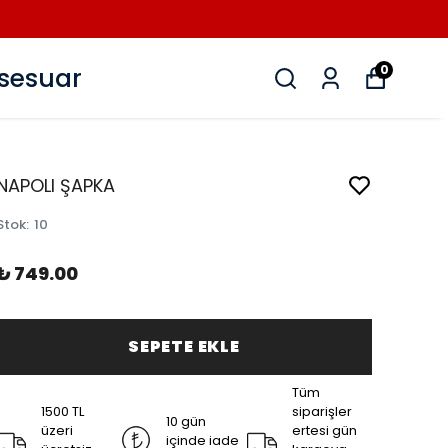
sesuar
0
NAPOLI ŞAPKA
Stok
:
10
₺ 749.00
SEPETE EKLE
Tüm
1500 TL
siparişler
10 gün
üzeri
ertesi gün
içinde iade