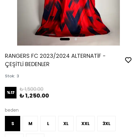
RANGERS FC 2023/2024 ALTERNATİF -
ÇEŞİTLİ BEDENLER
Stok
:
3
₺ 1,500.00
%
17
₺ 1,250.00
beden
S
M
L
XL
XXL
3XL