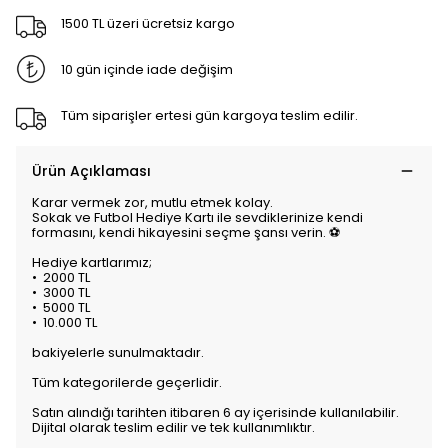
1500 TL üzeri ücretsiz kargo
10 gün içinde iade değişim
Tüm siparişler ertesi gün kargoya teslim edilir.
Ürün Açıklaması
Karar vermek zor, mutlu etmek kolay.
Sokak ve Futbol Hediye Kartı ile sevdiklerinize kendi
formasını, kendi hikayesini seçme şansı verin. ⚽
Hediye kartlarımız;
•⁠ ⁠2000 TL
•⁠ ⁠3000 TL
•⁠ ⁠5000 TL
•⁠ ⁠10.000 TL
bakiyelerle sunulmaktadır.
Tüm kategorilerde geçerlidir.
Satın alındığı tarihten itibaren 6 ay içerisinde kullanılabilir.
Dijital olarak teslim edilir ve tek kullanımlıktır.