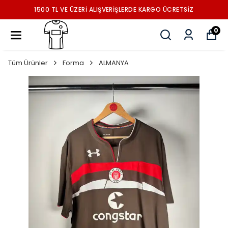
1500 TL VE ÜZERİ ALIŞVERİŞLERDE KARGO ÜCRETSİZ
0
Tüm Ürünler
Forma
ALMANYA