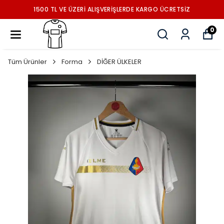
1500 TL VE ÜZERİ ALIŞVERİŞLERDE KARGO ÜCRETSİZ
0
Tüm Ürünler
Forma
DİĞER ÜLKELER