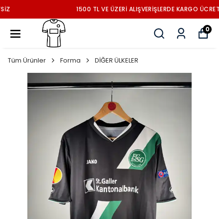
1500 TL VE ÜZERİ ALIŞVERİŞLERDE KARGO ÜCRETSİZ
0
Tüm Ürünler
Forma
DİĞER ÜLKELER