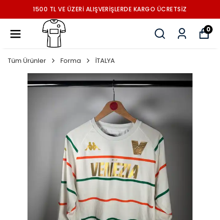
1500 TL VE ÜZERİ ALIŞVERİŞLERDE KARGO ÜCRETSİZ
0
Tüm Ürünler
Forma
İTALYA