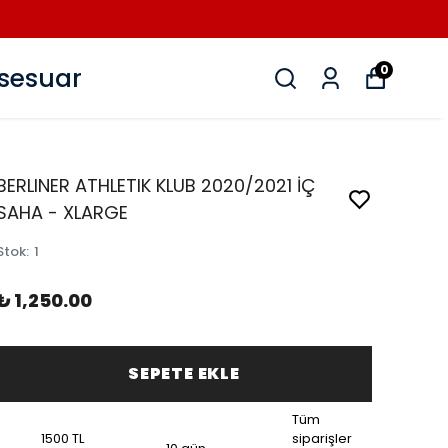
sesuar
0
BERLINER ATHLETIK KLUB 2020/2021 İÇ
SAHA - XLARGE
Stok
:
1
₺ 1,250.00
SEPETE EKLE
Tüm
1500 TL
siparişler