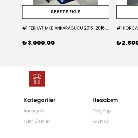
SEPETE EKLE
L
#1 FERHAT MKE ANKARAGÜCÜ 2015-2016 KALECİ - LARGE
₺ 3,000.00
₺ 2,50
Kategoriler
Hesabım
Anasayfa
Giriş Yap
Tüm Ürünler
Kayıt Ol