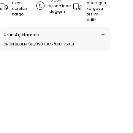
10 gün
üzeri
ertesi gün
içinde iade
ücretsiz
kargoya
değişim
kargo
teslim
edilir.
Ürün Açıklaması
ÜRÜN BEDEN ÖLÇÜSÜ (BOY/EN) 76X61