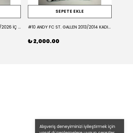
SEPETE EKLE
#10 AKÇAGÜN BUCASPOR 2025/2026 İÇ SAHA - LARGE
#10 ANDY FC ST. GALLEN 2013/2014 KADIN FUTBOL TAKIMI İÇ SAHA - LARGE
#10 BE
₺ 2,000.00
₺ 1,
Alışveriş deneyiminizi iyileştirmek için
yasal düzenlemelere uygun çerezler