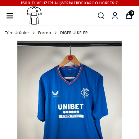
1500 TL VE ÜZERİ ALIŞVERİŞLERDE KARGO ÜCRETSİZ
0
Tüm Ürünler
Forma
DİĞER ÜLKELER