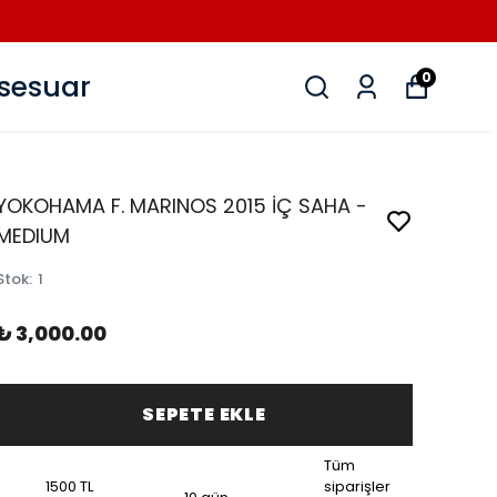
sesuar
0
YOKOHAMA F. MARINOS 2015 İÇ SAHA -
MEDIUM
Stok
:
1
₺ 3,000.00
SEPETE EKLE
Tüm
1500 TL
siparişler