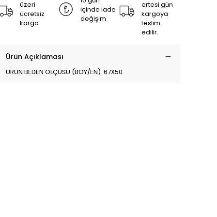
10 gün
üzeri
ertesi gün
içinde iade
ücretsiz
kargoya
değişim
kargo
teslim
edilir.
Ürün Açıklaması
ÜRÜN BEDEN ÖLÇÜSÜ (BOY/EN) 67X50