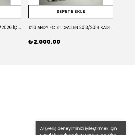
SEPETE EKLE
#10 AKÇAGÜN BUCASPOR 2025/2026 İÇ SAHA - LARGE
#10 ANDY FC ST. GALLEN 2013/2014 KADIN FUTBOL TAKIMI İÇ SAHA - LARGE
#10 BE
₺ 2,000.00
₺ 1,
Alışveriş deneyiminizi iyileştirmek için
yasal düzenlemelere uygun çerezler