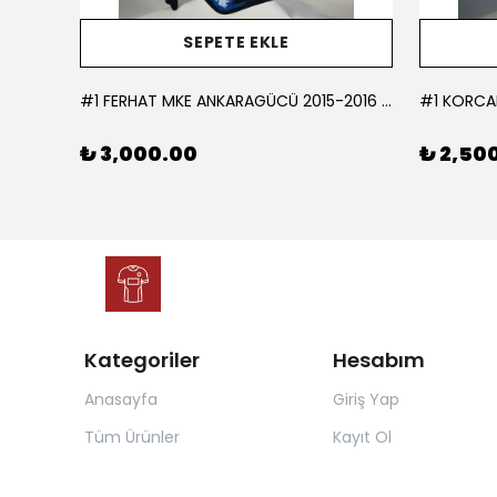
SEPETE EKLE
L
#1 FERHAT MKE ANKARAGÜCÜ 2015-2016 KALECİ - LARGE
₺ 3,000.00
₺ 2,50
Kategoriler
Hesabım
Anasayfa
Giriş Yap
Tüm Ürünler
Kayıt Ol